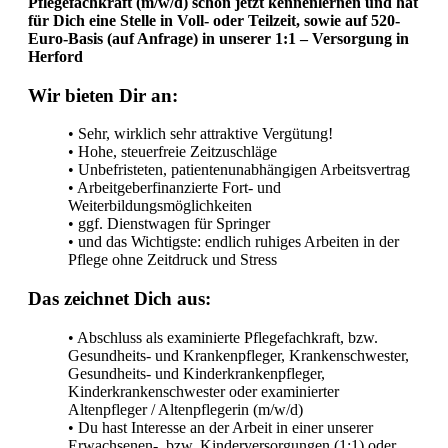
Pflegefachkraft (m/w/d) schon jetzt kennenlernen und hat
für Dich eine Stelle in Voll- oder Teilzeit, sowie auf 520-
Euro-Basis (auf Anfrage) in unserer 1:1 – Versorgung in
Herford
Wir bieten Dir an:
• Sehr, wirklich sehr attraktive Vergütung!
• Hohe, steuerfreie Zeitzuschläge
• Unbefristeten, patientenunabhängigen Arbeitsvertrag
• Arbeitgeberfinanzierte Fort- und
Weiterbildungsmöglichkeiten
• ggf. Dienstwagen für Springer
• und das Wichtigste: endlich ruhiges Arbeiten in der
Pflege ohne Zeitdruck und Stress
Das zeichnet Dich aus:
• Abschluss als examinierte Pflegefachkraft, bzw.
Gesundheits- und Krankenpfleger, Krankenschwester,
Gesundheits- und Kinderkrankenpfleger,
Kinderkrankenschwester oder examinierter
Altenpfleger / Altenpflegerin (m/w/d)
• Du hast Interesse an der Arbeit in einer unserer
Erwachsenen-, bzw. Kinderversorgungen (1:1) oder